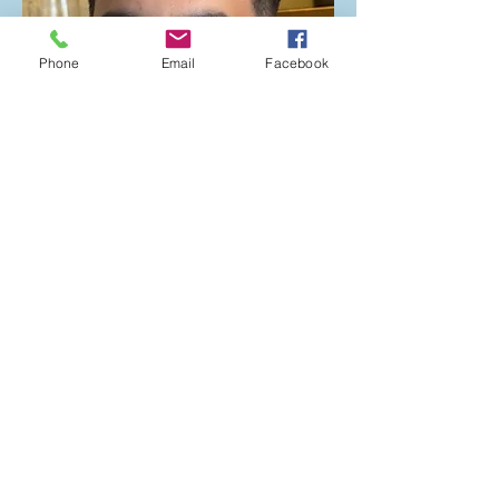
Phone
Email
Facebook
Animateur groupe des Lycéens
Ruben Martins Da Silva
aumo
nerie-
menton@nice.catholique.fr
06 27 80 24 66