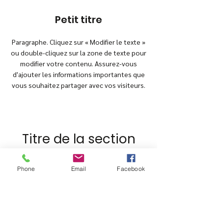
Petit titre
Paragraphe. Cliquez sur « Modifier le texte »
ou double-cliquez sur la zone de texte pour
modifier votre contenu. Assurez-vous
d'ajouter les informations importantes que
vous souhaitez partager avec vos visiteurs.
Titre de la section
Paragraphe. Cliquez sur « Modifier le
Phone
Email
Facebook
texte » ou double-cliquez sur la zone de
texte pour modifier votre contenu.
Assurez-vous d'ajouter les informations