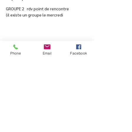
GROUPE 2   rdv point de rencontre
(il existe un groupe le mercredi
Partager cet événement
Phone
Email
Facebook
15 avenue Edouard VII -
06500 Menton
Accueil paroissial :
04 93 35
70 45
Du mardi au vendredi de 9h à