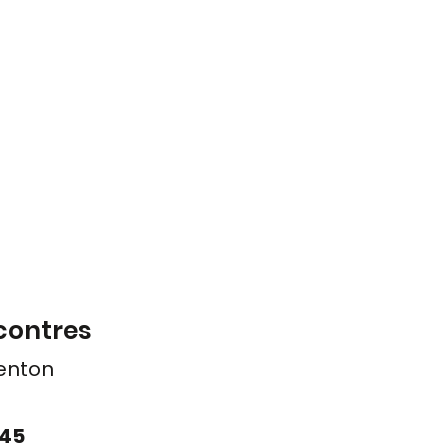
contres
enton
0 45