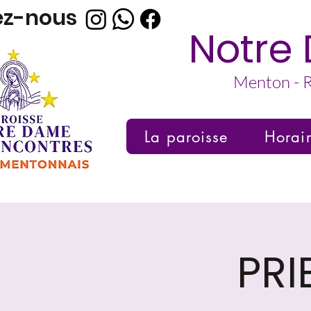
ez-nous
Notre
Menton - R
La paroisse
Horai
PRI