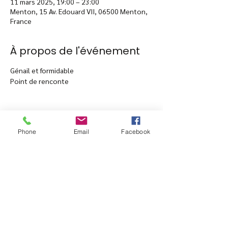
11 mars 2025, 19:00 – 23:00
Menton, 15 Av. Edouard VII, 06500 Menton,
France
À propos de l'événement
Génail et formidable
Point de renconte
Phone
Email
Facebook
Partager cet événement
15 avenue Edouard VII -
06500 Menton