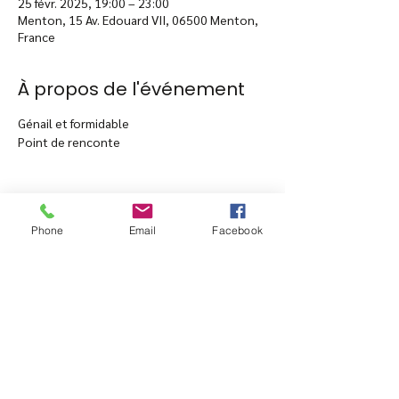
25 févr. 2025, 19:00 – 23:00
Menton, 15 Av. Edouard VII, 06500 Menton,
France
À propos de l'événement
Génail et formidable
Point de renconte
Phone
Email
Facebook
Partager cet événement
15 avenue Edouard VII -
06500 Menton